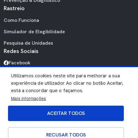
Prevenção & Diagnóstico
Rastreio
Como Funciona
Simulador de Elegibilidade
Pesquisa de Unidades
Redes Sociais
Facebook
Linkedin
Utilizamos cookies neste site para melhorar a sua
experiência de utilizador Ao clicar no botão Aceitar,
Youtube
está a concordar que o façamos.
Mais informações
ACEITAR TODOS
Politica de dados
Politica de cookies
Política de Privacidade
RECUSAR TODOS