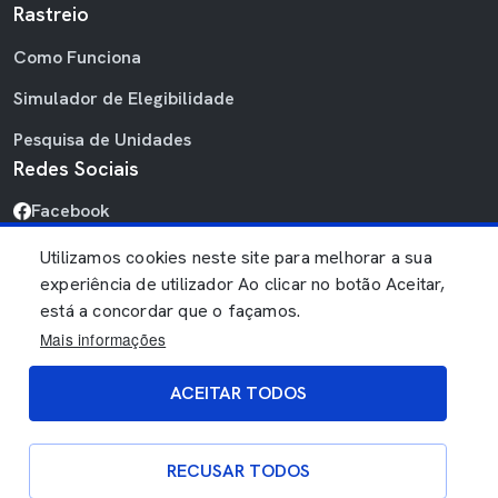
Rastreio
Como Funciona
Simulador de Elegibilidade
Pesquisa de Unidades
Redes Sociais
Facebook
Linkedin
Utilizamos cookies neste site para melhorar a sua
experiência de utilizador Ao clicar no botão Aceitar,
Youtube
está a concordar que o façamos.
Mais informações
ACEITAR TODOS
Politica de dados
Politica de cookies
Política de Privacidade
RECUSAR TODOS